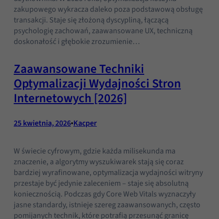
do
zakupowego wykracza daleko poza podstawową obsługę
funkcjonowania
transakcji. Staje się złożoną dyscypliną, łączącą
strony
psychologię zachowań, zaawansowane UX, techniczną
internetowej.
doskonałość i głębokie zrozumienie…
Zaawansowane Techniki
Statystyka
Abyśmy mogli
Optymalizacji Wydajności Stron
poprawić
Internetowych [2026]
funkcjonalność
i strukturę
strony
25 kwietnia, 2026
•
Kacper
internetowej,
na podstawie
tego, jak
W świecie cyfrowym, gdzie każda milisekunda ma
strona jest
znaczenie, a algorytmy wyszukiwarek stają się coraz
używana.
bardziej wyrafinowane, optymalizacja wydajności witryny
przestaje być jedynie zaleceniem – staje się absolutną
koniecznością. Podczas gdy Core Web Vitals wyznaczyły
Doświadczenie
jasne standardy, istnieje szereg zaawansowanych, często
Aby nasza
pomijanych technik, które potrafią przesunąć granicę