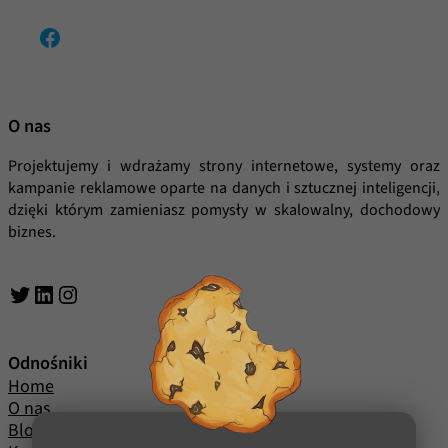
strony, zwiększasz
Facebook
szansę na
zobaczenie
spersonalizowanych
treści i ofert.
O nas
Projektujemy i wdrażamy strony internetowe, systemy oraz
kampanie reklamowe oparte na danych i sztucznej inteligencji,
dzięki którym zamieniasz pomysły w skalowalny, dochodowy
biznes.
Twitter
LinkedIn
Instagram
Odnośniki
Home
O nas
Blog