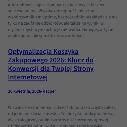
internetowej staje się jednym z kluczowych filarów
sukcesu online. Wysoka dostępność, mierzona
współczynnikiem uptime, bezpośrednio przekłada się nie
tylko na zaufanie odbiorców, ale także na wyniki w
organicznych wynikach wyszukiwania. Niniejszy artykuł
analizuje, w jaki sposób niezawodność…
Optymalizacja Koszyka
Zakupowego 2026: Klucz do
Konwersji dla Twojej Strony
Internetowej
26 kwietnia, 2026
•
Kacper
Konieczne
Te pliki cookie
W świecie e-commerce, sukces lub porażka często zależą
nie są
od jednego klęcia: koszyka. To nie tylko funkcjonalność,
opcjonalne. Są
ale strategiczny punkt zwrotny na ścieżce zakupowej
one potrzebne
użytkownika. W 2026 roku, optymalizacja koszyka