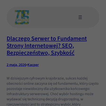
Przejdź
do
treści
Wyślij do nas wiadomość
Dzień dobry, jak możemy pomóc?
Dlaczego Serwer to Fundament
Strony Internetowej? SEO,
Bezpieczeństwo, Szybkość
2 maja, 2026
•
Kacper
W dzisiejszym cyfrowym krajobrazie, sukces każdej
obecności online zaczyna się od fundamentu, który często
pozostaje niewidoczny dla użytkownika końcowego:
infrastruktury serwerowej. Choć wybór hostingu może
wydawać się techniczną decyzją drugorzędną, w
rzeczywistości jest to strategiczny wybór, który