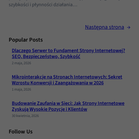
strona
szybkości i płynności działania…
internetowa
działała jak
najlepiej
Następna strona
→
podczas
twojego
Popular Posts
przejścia na nią.
Jeśli odrzucisz
Dlaczego Serwer to Fundament Strony Internetowej?
SEO, Bezpieczeństwo, Szybkość
te pliki cookie,
niektóre funkcje
2 maja, 2026
znikną ze strony
internetowej.
Mikrointerakcje na Stronach Internetowych: Sekret
Wzrostu Konwersji i Zaangażowania w 2026
1 maja, 2026
Marketing
Budowanie Zaufania w Sieci: Jak Strony Internetowe
Udostępniając
Zyskują Wysokie Pozycje i Klientów
swoje
30 kwietnia, 2026
zainteresowania i
zachowania
podczas
Follow Us
odwiedzania naszej