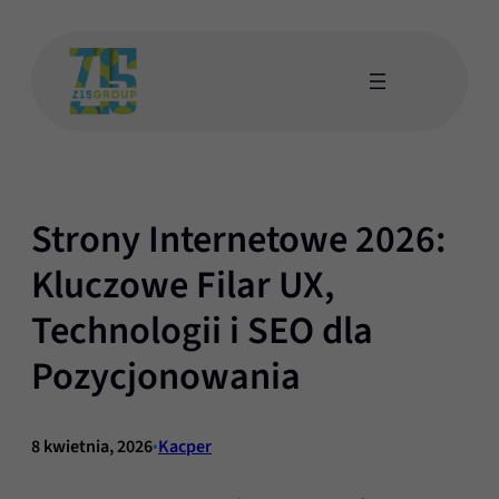
Przejdź
do
treści
Wyślij do nas wiadomość
Dzień dobry, jak możemy pomóc?
Strony Internetowe 2026:
Kluczowe Filar UX,
Technologii i SEO dla
Pozycjonowania
8 kwietnia, 2026
•
Kacper