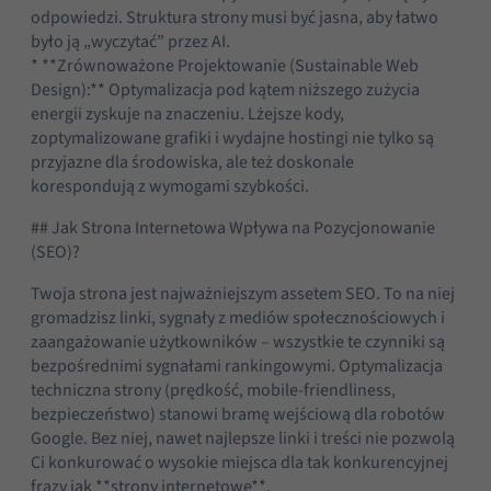
odpowiedzi. Struktura strony musi być jasna, aby łatwo
było ją „wyczytać” przez AI.
* **Zrównoważone Projektowanie (Sustainable Web
Design):** Optymalizacja pod kątem niższego zużycia
energii zyskuje na znaczeniu. Lżejsze kody,
zoptymalizowane grafiki i wydajne hostingi nie tylko są
przyjazne dla środowiska, ale też doskonale
korespondują z wymogami szybkości.
Konieczne
## Jak Strona Internetowa Wpływa na Pozycjonowanie
Te pliki cookie
(SEO)?
nie są
opcjonalne. Są
Twoja strona jest najważniejszym assetem SEO. To na niej
one potrzebne
gromadzisz linki, sygnały z mediów społecznościowych i
do
zaangażowanie użytkowników – wszystkie te czynniki są
funkcjonowania
bezpośrednimi sygnałami rankingowymi. Optymalizacja
strony
techniczna strony (prędkość, mobile-friendliness,
internetowej.
bezpieczeństwo) stanowi bramę wejściową dla robotów
Google. Bez niej, nawet najlepsze linki i treści nie pozwolą
Ci konkurować o wysokie miejsca dla tak konkurencyjnej
Statystyka
frazy jak **strony internetowe**.