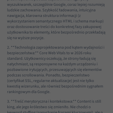
wyszukiwarek, szczególnie Google, coraz lepiej rozumieją
ludzkie zachowania. Szybkość ładowania, intuicyjna
nawigacja, klarowna struktura informacji (z
wykorzystaniem semantycznego HTML i schema markup)
oraz dostosowanie treści do konkretnej fazy zakupowej
użytkownika to elementy, które bezpośrednio przekładają
się na wyższe pozycje.
2. **Technologia zaprojektowana pod kątem wydajności i
bezpieczeństwa:** Core Web Vitals to w 2026 roku
standard. Użytkownicy oczekują, że strony ładują się
natychmiast, są responsywne na każdym urządzeniu i
pozbawione irytujących, przesuwających się elementów
podczas scrollowania. Ponadto, bezpieczeństwo
(certyfikat SSL, regularne aktualizacje) jest nie tylko
kwestią wizerunku, ale również bezpośrednim sygnałem
rankingowym dla Google.
3. **Treść merytoryczna i kontekstowa:** Content is still
king, ale jego królestwo się zmieniło. Nie chodzi o
keyword stuffing (napychanie frazami kluczowymi), ale o