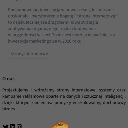
Abyśmy mogli
poprawić
Podsumowując, inwestycja w nowoczesną, technicznie
funkcjonalność
doskonałą i merytorycznie bogatą **stronę internetową**
i strukturę
to najskuteczniejsza długoterminowa strategia
strony
zdobywania organicznego ruchu i budowania
internetowej,
wiarygodności w sieci. To nie jest koszt, a najważniejsza
na podstawie
inwestycja marketingowa w 2026 roku.
tego, jak
strona jest
strony internetowe
używana.
Doświadczenie
O nas
Aby nasza
strona
Projektujemy i wdrażamy strony internetowe, systemy oraz
internetowa
kampanie reklamowe oparte na danych i sztucznej inteligencji,
działała jak
dzięki którym zamieniasz pomysły w skalowalny, dochodowy
najlepiej
biznes.
podczas
twojego
Twitter
LinkedIn
Instagram
przejścia na nią.